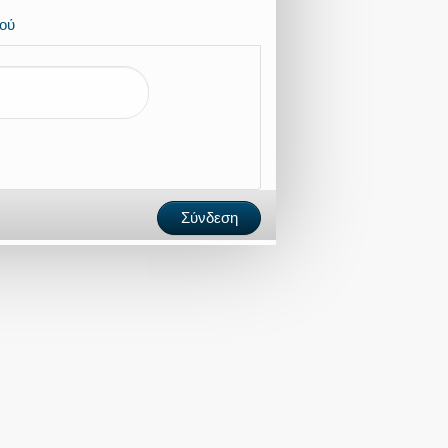
ού
Σύνδεση